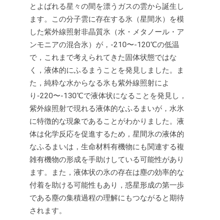
とよばれる星々の間を漂うガスの雲から誕生し
ます。この分子雲に存在する氷（星間氷）を模
した紫外線照射非晶質氷（水・メタノール・ア
ンモニアの混合氷）が，-210〜-120℃の低温
で，これまで考えられてきた固体状態ではな
く，液体的にふるまうことを発見しました。ま
た，純粋な水からなる氷も紫外線照射によ
り-220〜-130℃で液体状になることを発見し，
紫外線照射で現れる液体的なふるまいが，水氷
に特徴的な現象であることがわかりました。液
体は化学反応を促進するため，星間氷の液体的
なふるまいは，生命材料有機物にも関連する複
雑有機物の形成を手助けしている可能性があり
ます。また，液体状の氷の存在は塵の効率的な
付着を助ける可能性もあり，惑星形成の第一歩
である塵の集積過程の理解にもつながると期待
されます。