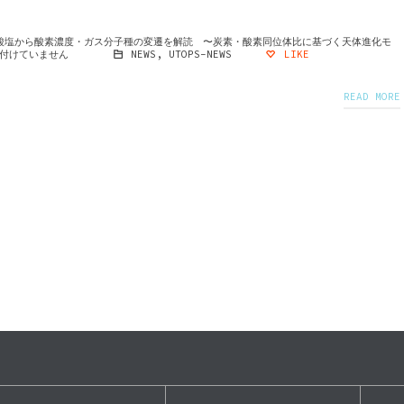
酸塩から酸素濃度・ガス分子種の変遷を解読 〜炭素・酸素同位体比に基づく天体進化モ
付けていません
NEWS
,
UTOPS-NEWS
LIKE
READ MORE