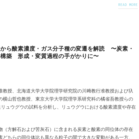
READ MORE
塩から酸素濃度・ガス分子種の変遷を解読 〜炭素・
を構築 形成・変質過程の手がかりに〜
准教授、北海道大学大学院理学研究院の川﨑教行准教授および圦
の横山哲也教授、東京大学大学院理学系研究科の橘省吾教授らの
星リュウグウの試料を分析し、リュウグウにおける酸素濃度や存在
物（方解石および苦灰石）に含まれる炭素と酸素の同位体の存在
素どちらの同位体比も異なる粒子の間で大きな変動がある一方、