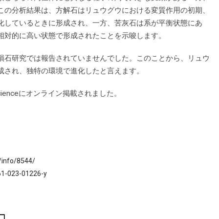
この分析結果は、方解石はリュウグウにおける変質作用の初期、
化しているときに形成され、一方、苦灰石は系が平衡状態にあ
相対的に高い状態で形成されたことを示唆します。
隕石研究では報告されていませんでした。このことから、リュウ
成され、独特の環境で進化したと言えます。
oscienceにオンライン掲載されました。
a/info/8544/
61-023-01226-y