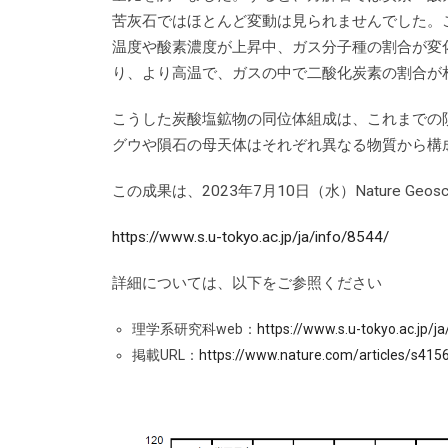
苦灰石ではほとんど変動は見られませんでした。
温度や酸素濃度が上昇中、ガス分子種の割合が変
り、より高温で、ガスの中で二酸化炭素の割合が
こうした炭酸塩鉱物の同位体組成は、これまでの
グウや隕石の母天体はそれぞれ異なる物質から構
この成果は、2023年7月10日（水）Nature Ge
https://www.s.u-tokyo.ac.jp/ja/info/8544/
詳細については、以下をご参照ください
理学系研究科web：
https://www.s.u-tokyo.ac.jp/j
掲載URL：
https://www.nature.com/articles/s415