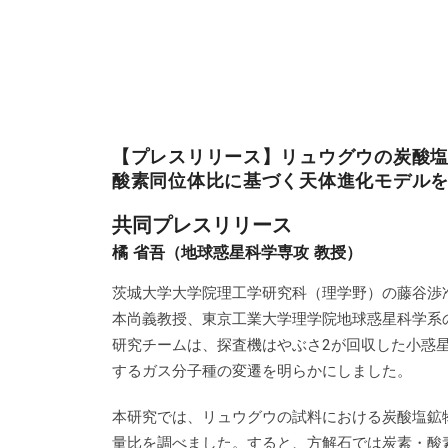
【プレスリリース】リュウグウの炭酸
酸素同位体比に基づく天体進化モデル
共同プレスリリース
橘 省吾（地球惑星科学専攻 教授）
茨城大学大学院理工学研究科（理学野）の藤谷渉
本尚義教授、東京工業大学理学院地球惑星科学系
研究チームは、探査機はやぶさ2が回収した小惑
するガス分子種の変遷を明らかにしました。
本研究では、リュウグウの試料における炭酸塩鉱
量比を調べました。すると、方解石では炭素・酸