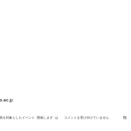
.ac.j
p
の教員を対象としたイベント 開催します は
コメントを受け付けていません