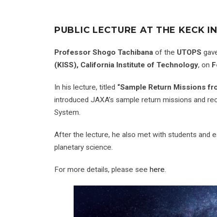
PUBLIC LECTURE AT THE KECK I
Professor Shogo Tachibana
of the
UTOPS
gave
(KISS), California Institute of Technology
, on
F
In his lecture, titled
“Sample Return Missions fr
introduced JAXA’s sample return missions and rec
System.
After the lecture, he also met with students and 
planetary science.
For more details, please see
here
.