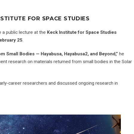
NSTITUTE FOR SPACE STUDIES
 a public lecture at the
Keck Institute for Space Studies
ebruary 25
.
om Small Bodies — Hayabusa, Hayabusa2, and Beyond,”
he
ent research on materials returned from small bodies in the Solar
early-career researchers and discussed ongoing research in