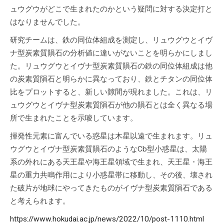
ュウグウがどこで生まれたのかという疑問に対する決定打と
はなりませんでした。
研究チームは、鉄の同位体組成を測定し、リュウグウとイヴ
ナ型炭素質隕石の分析値に違いがないことを明らかにしまし
た。リュウグウとイヴナ型炭素質隕石の鉄の同位体組成は他
の炭素質隕石と明らかに異なっており、鉄とチタンの同位体
比をプロットすると、新しい隙間が現れました。これは、リ
ュウグウとイヴナ型炭素質隕石が他の隕石とは全く異なる場
所で生まれたことを示唆しています。
揮発性元素に富んでいる惑星は木星以遠で生まれます。リュ
ウグウとイヴナ型炭素質隕石のようなCb型小惑星は、太陽
系の外れにある天王星や海王星領域で生まれ、天王星・海王
星の重力共鳴作用により小惑星帯に移動し、その後、壊され
た破片が地球にやってきたものがイヴナ型炭素質隕石である
と考えられます。
https://www.hokudai.ac.jp/news/2022/10/post-1110.html