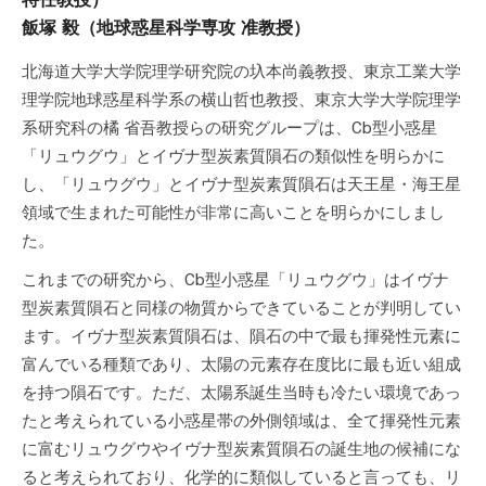
飯塚 毅（地球惑星科学専攻 准教授）
北海道大学大学院理学研究院の圦本尚義教授、東京工業大学
理学院地球惑星科学系の横山哲也教授、東京大学大学院理学
系研究科の橘 省吾教授らの研究グループは、Cb型小惑星
「リュウグウ」とイヴナ型炭素質隕石の類似性を明らかに
し、「リュウグウ」とイヴナ型炭素質隕石は天王星・海王星
領域で生まれた可能性が非常に高いことを明らかにしまし
た。
これまでの研究から、Cb型小惑星「リュウグウ」はイヴナ
型炭素質隕石と同様の物質からできていることが判明してい
ます。イヴナ型炭素質隕石は、隕石の中で最も揮発性元素に
富んでいる種類であり、太陽の元素存在度比に最も近い組成
を持つ隕石です。ただ、太陽系誕生当時も冷たい環境であっ
たと考えられている小惑星帯の外側領域は、全て揮発性元素
に富むリュウグウやイヴナ型炭素質隕石の誕生地の候補にな
ると考えられており、化学的に類似していると言っても、リ