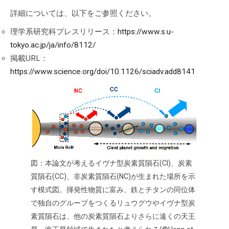
詳細については、以下をご参照ください。
理学系研究科プレスリリース：
https://www.s.u-
tokyo.ac.jp/ja/info/8112/
掲載URL：
https://www.science.org/doi/10.1126/sciadv.add8141
図：本論文が考えるイヴナ型炭素質隕石(CI)、炭素
質隕石(CC)、非炭素質隕石(NC)が生まれた場所を示
す模式図。揮発性物質に富み、鉄とチタンの同位体
で独自のグループをつくるリュウグウやイヴナ型炭
素質隕石は、他の炭素質隕石よりさらに遠くの天王