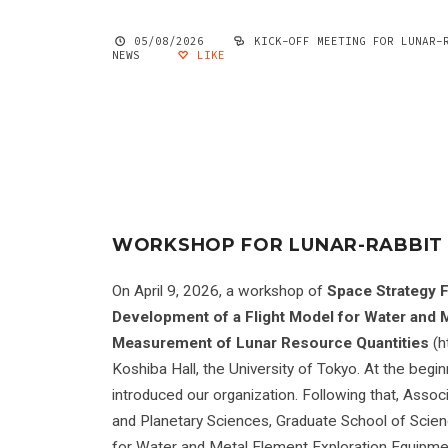
05/08/2026
KICK-OFF MEETING FOR LUNAR-
NEWS
LIKE
WORKSHOP FOR LUNAR-RABBIT
On April 9, 2026, a workshop of
Space Strategy F
Development of a Flight Model for Water and 
Measurement of Lunar Resource Quantities
(h
Koshiba Hall, the University of Tokyo. At the be
introduced our organization. Following that, Ass
and Planetary Sciences, Graduate School of Scien
for Water and Metal Element Exploration Equipm