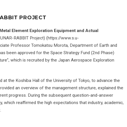
RABBIT PROJECT
 Metal Element Exploration Equipment and Actual
LUNAR-RABBIT Project) (https://www.s.u-
ociate Professor Tomokatsu Morota, Department of Earth and
 has been approved for the Space Strategy Fund (2nd Phase)
ture”, which is recruited by the Japan Aerospace Exploration
d at the Koshiba Hall of the University of Tokyo, to advance the
 provided an overview of the management structure, explained the
rrent progress. During the subsequent question-and-answer
which reaffirmed the high expectations that industry, academic,
.