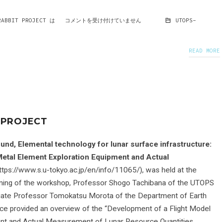
RABBIT PROJECT は
コメントを受け付けていません
UTOPS-
READ MORE
 PROJECT
und, Elemental technology for lunar surface infrastructure:
Metal Element Exploration Equipment and Actual
ttps://www.s.u-tokyo.ac.jp/en/info/11065/), was held at the
ginning of the workshop, Professor Shogo Tachibana of the UTOPS
ociate Professor Tomokatsu Morota of the Department of Earth
ce provided an overview of the “Development of a Flight Model
ent and Actual Measurement of Lunar Resource Quantities