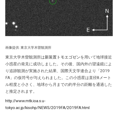
画像提供: 東京大学木曽観測所
東京大学木曽観測所は
新装置トモエゴゼン
を用いて地球接近
小惑星の発見に成功しました。その後、国内外の望遠鏡によ
り追跡観測が実施された結果、国際天文学連合より「2019
FA」の仮符号が与えられました。この小惑星は直径8メート
ル程度と小さく、地球から月までの約半分の距離を通過した
と推定されます。
http://www.mtk.ioa.s.u-
tokyo.ac.jp/kisohp/NEWS/2019FA/2019FA.html