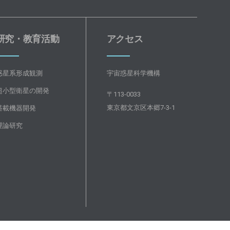
研究・教育活動
アクセス
惑星系形成観測
宇宙惑星科学機構
超小型衛星の開発
〒113-0033
東京都文京区本郷7-3-1
搭載機器開発
理論研究