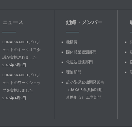
ニュース
組織・メンバー
LUNAR-RABBITプロジ
機構長
ェクトのキックオフ会
固体惑星観測部門
議が実施されました
電磁波観測部門
2026年5月8日
理論部門
LUNAR-RABBITプロジ
超小型探査機開発拠点
ェクトのワークショッ
（JAXA大学共同利用
プを実施しました
連携拠点） 工学部門
2026年4月9日